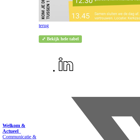
terug
⤢ Bekijk hele tabel
Welkom &
Actueel
Communicatie &