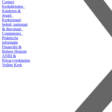
Contact
Kerkdiensten
Kinderen &
Jeugd
Kerkenraad;
beleid, pastoraat
& diaconaat
Commissies
Praktische
informatie
Financiën &
Beheer
Historie
ANBI &
Privacyverklaring
Veilige Kerk