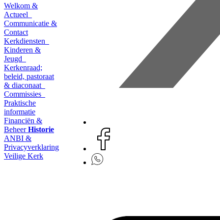
Welkom &
Actueel
Communicatie &
Contact
Kerkdiensten
Kinderen &
Jeugd
Kerkenraad;
beleid, pastoraat
& diaconaat
Commissies
Praktische
informatie
Financiën &
Beheer
Historie
ANBI &
Privacyverklaring
Veilige Kerk