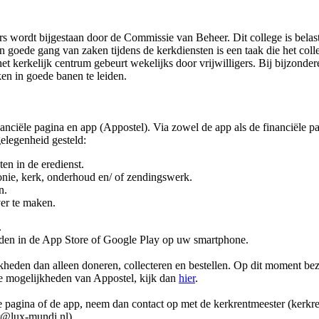
s wordt bijgestaan door de Commissie van Beheer. Dit college is bela
n goede gang van zaken tijdens de kerkdiensten is een taak die het coll
t kerkelijk centrum gebeurt wekelijks door vrijwilligers. Bij bijzonde
n in goede banen te leiden.
anciële pagina en app (Appostel). Via zowel de app als de financiële
elegenheid gesteld:
ten in de eredienst.
onie, kerk, onderhoud en/ of zendingswerk.
n.
ver te maken.
.
aden in de App Store of Google Play op uw smartphone.
kheden dan alleen doneren, collecteren en bestellen. Op dit moment be
de mogelijkheden van Appostel, kijk dan
hier
.
le pagina of de app, neem dan contact op met de kerkrentmeester (kerk
r@lux-mundi.nl).