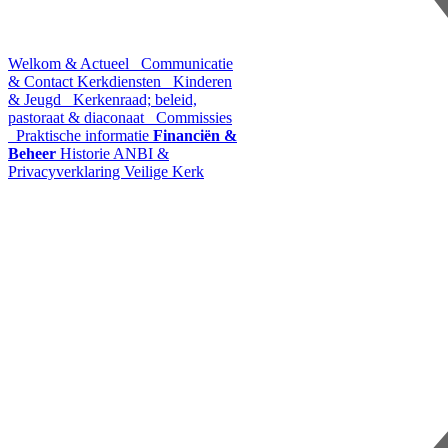
Welkom & Actueel
Communicatie
& Contact
Kerkdiensten
Kinderen
& Jeugd
Kerkenraad; beleid,
pastoraat & diaconaat
Commissies
Praktische informatie
Financiën &
Beheer
Historie
ANBI &
Privacyverklaring
Veilige Kerk