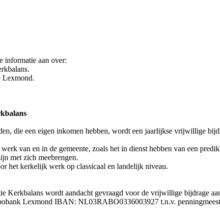
e informatie aan over:
erkbalans.
te Lexmond.
erkbalans
en, die een eigen inkomen hebben, wordt een jaarlijkse vrijwillige bij
 werk van en in de gemeente, zoals het in dienst hebben van een predi
zijn met zich meebrengen.
oor het kerkelijk werk op classicaal en landelijk niveau.
tie Kerkbalans wordt aandacht gevraagd voor de vrijwillige bijdrage aan
bobank Lexmond IBAN: NL03RABO0336003927 t.n.v. penningmeester