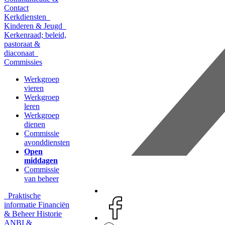
Contact
Kerkdiensten
Kinderen & Jeugd
Kerkenraad; beleid,
pastoraat &
diaconaat
Commissies
Werkgroep
vieren
Werkgroep
leren
Werkgroep
dienen
Commissie
avonddiensten
Open
middagen
Commissie
van beheer
Praktische
informatie
Financiën
& Beheer
Historie
ANBI &