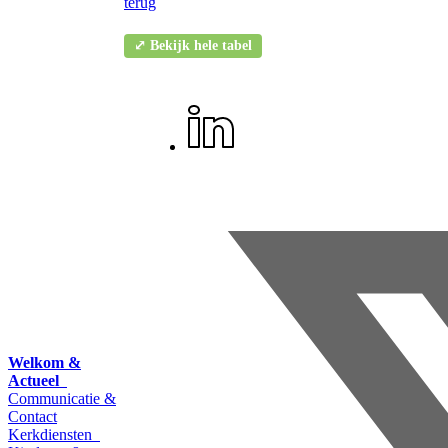
terug
⤢ Bekijk hele tabel
Welkom &
Actueel
Communicatie &
Contact
Kerkdiensten