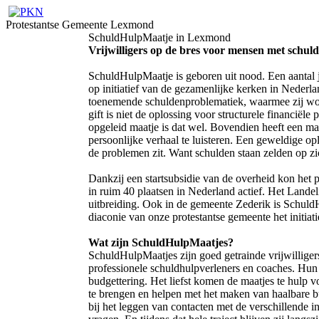
Protestantse Gemeente Lexmond
SchuldHulpMaatje in Lexmond
Vrijwilligers op de bres voor mensen met schul
SchuldHulpMaatje is geboren uit nood. Een aantal ja
op initiatief van de gezamenlijke kerken in Nederl
toenemende schuldenproblematiek, waarmee zij wo
gift is niet de oplossing voor structurele financië
opgeleid maatje is dat wel. Bovendien heeft een ma
persoonlijke verhaal te luisteren. Een geweldige op
de problemen zit. Want schulden staan zelden op z
Dankzij een startsubsidie van de overheid kon het 
in ruim 40 plaatsen in Nederland actief. Het Landel
uitbreiding. Ook in de gemeente Zederik is Schul
diaconie van onze protestantse gemeente het initiati
Wat zijn SchuldHulpMaatjes?
SchuldHulpMaatjes zijn goed getrainde vrijwilliger
professionele schuldhulpverleners en coaches. Hun 
budgettering. Het liefst komen de maatjes te hulp v
te brengen en helpen met het maken van haalbare bu
bij het leggen van contacten met de verschillende 