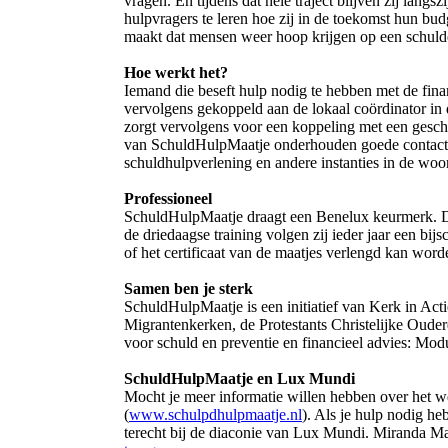
vragen. En tijdens dat hele traject blijven zij lang
hulpvragers te leren hoe zij in de toekomst hun 
maakt dat mensen weer hoop krijgen op een schuldenv
Hoe werkt het?
Iemand die beseft hulp nodig te hebben met de fin
vervolgens gekoppeld aan de lokaal coördinator in 
zorgt vervolgens voor een koppeling met een gesch
van SchuldHulpMaatje onderhouden goede contacten
schuldhulpverlening en andere instanties in de woo
Professioneel
SchuldHulpMaatje draagt een Benelux keurmerk. Dat
de driedaagse training volgen zij ieder jaar een bi
of het certificaat van de maatjes verlengd kan word
Samen ben je sterk
SchuldHulpMaatje is een initiatief van Kerk in Ac
Migrantenkerken, de Protestants Christelijke Oude
voor schuld en preventie en financieel advies: Mo
SchuldHulpMaatje en Lux Mundi
Mocht je meer informatie willen hebben over het we
(
www.schulpdhulpmaatje.nl
). Als je hulp nodig he
terecht bij de diaconie van Lux Mundi. Miranda M