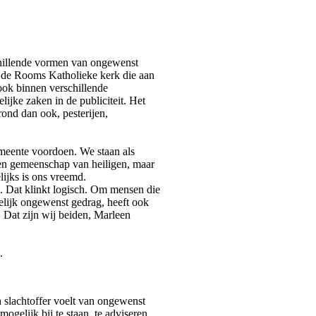
chillende vormen van ongewenst
 de Rooms Katholieke kerk die aan
ook binnen verschillende
jke zaken in de publiciteit. Het
ond dan ook, pesterijen,
emeente voordoen. We staan als
en gemeenschap van heiligen, maar
ijks is ons vreemd.
 Dat klinkt logisch. Om mensen die
lijk ongewenst gedrag, heeft ook
 Dat zijn wij beiden, Marleen
.
h slachtoffer voelt van ongewenst
ogelijk bij te staan, te adviseren