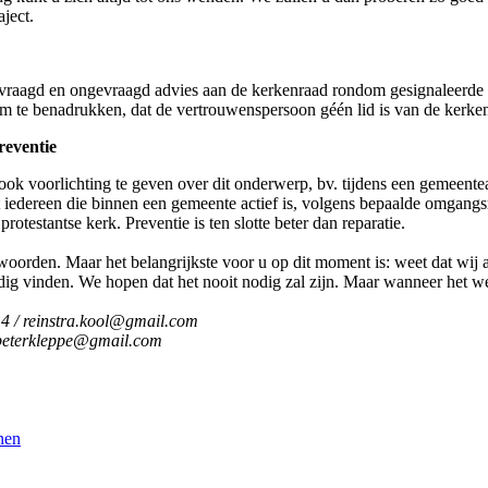
aject.
vraagd en ongevraagd advies aan de kerkenraad rondom gesignaleerde 
 om te benadrukken, dat de vertrouwenspersoon géén lid is van de kerkenr
reventie
n ook voorlichting te geven over dit onderwerp, bv. tijdens een gemee
 iedereen die binnen een gemeente actief is, volgens bepaalde omgangs
protestantse kerk. Preventie is ten slotte beter dan reparatie.
woorden. Maar het belangrijkste voor u op dit moment is: weet dat wij 
dig vinden. We hopen dat het nooit nodig zal zijn. Maar wanneer het wél
4 / reinstra.kool@gmail.com
peterkleppe@gmail.com
nen