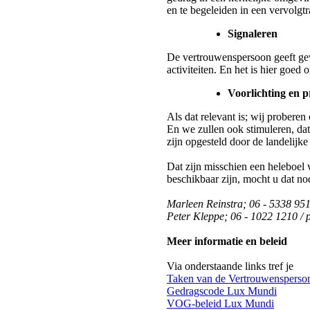
en te begeleiden in een vervolgtr
Signaleren
De vertrouwenspersoon geeft ge
activiteiten. En het is hier goed
Voorlichting en p
Als dat relevant is; wij probere
En we zullen ook stimuleren, dat
zijn opgesteld door de landelijke 
Dat zijn misschien een heleboel 
beschikbaar zijn, mocht u dat no
Marleen Reinstra;
06 - 5338 951
Peter Kleppe; 06 - 1022 1210 /
Meer informatie en beleid
Via onderstaande links tref je
Taken van de Vertrouwensperso
Gedragscode Lux Mundi
VOG-beleid Lux Mundi