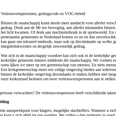
Vertrouwenspersonen, gedragscode en VOG-beleid
Binnen de maatschappij komt steeds meer aandacht voor allerlei vers
gedrag. Denk aan de
Me too
beweging, aan allerlei misstanden binnen
het licht kwamen. Of denk aan machtsmisbruik in de sportwereld. En 
protestantse gemeenten in Nederland komen zo nu en dan onverkwikkeli
kan gaan om seksueel misbruik, maar ook op discriminatie op welke gr
integriteitskwesties en dergelijk onwenselijk gedrag.
Wat zich in de maatschappij voordoet kan zich ook in de kerkelijke g
kerkelijke gemeente immers middenin die maatschappij. We vormen e
soms lijken we meer op een gemeenschap van mensen. En niets mensel
Een kerkgemeenschap moet een veilige omgeving bieden aan iedereen.
binnen de kerkelijke omgeving desondanks te maken hebben met moge
onze kerkenraad besloten om twee vertrouwenspersonen aan te stellen.
persoon verwachten? De vertrouwenspersoon heeft verschillende taken
iding
ste aanspreekpunt voor klagers, mogelijke slachtoffers. Wanneer u zic
g kunt u zich altijd tot ons wenden. We zullen u dan proberen zo goed m