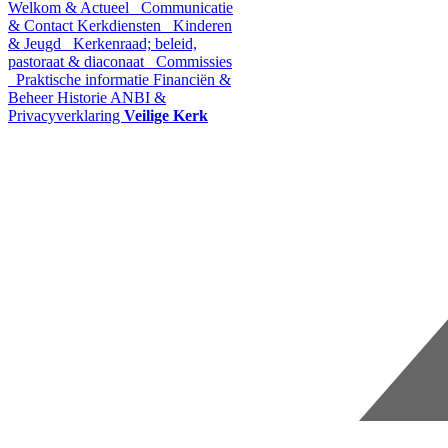
Welkom & Actueel
Communicatie
& Contact
Kerkdiensten
Kinderen
& Jeugd
Kerkenraad; beleid,
pastoraat & diaconaat
Commissies
Praktische informatie
Financiën &
Beheer
Historie
ANBI &
Privacyverklaring
Veilige Kerk